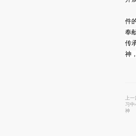
件
奉
传
神
上一
习中
神