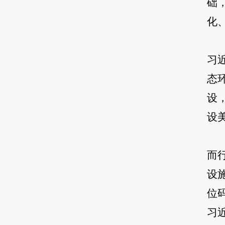
础
化
习
态
设
设
而
设
位
习