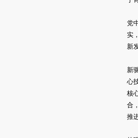
党
实
新
新
心
核
合
推