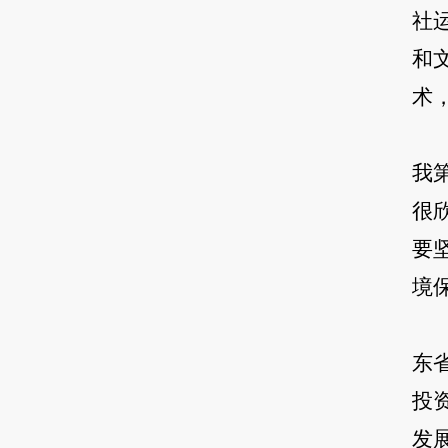
社
和
术
我
很
要
境
东
投
发