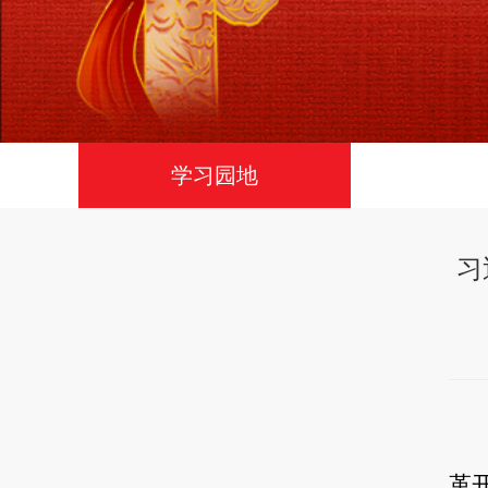
学习园地
习
革