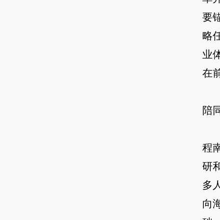
要
略
业
在
陪
程
研
多
向