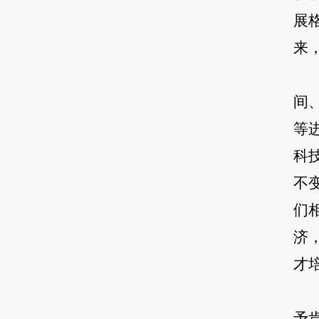
展
来
间
等
科
不
们
济
才
予