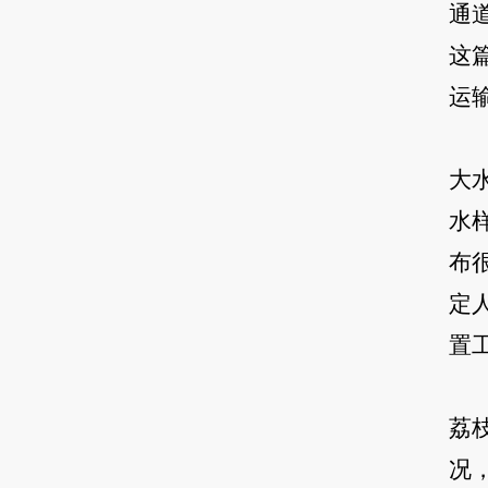
通
这
运
大
水
布
定
置
荔
况