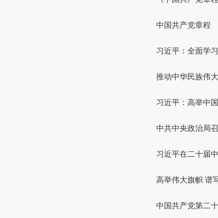
中国共产党章程
习近平：全面学习
推动中华民族伟
习近平：高举中国
中共中央政治局召
习近平在二十届中
高举伟大旗帜 谱
中国共产党第二