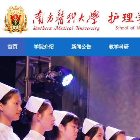
首页
学院介绍
新闻公告
教学科研
本科生招生
认证知识
专题学习网站
认证文件
研究生招生
精品课程
学院简介
认证动态
自考、成人招生
资源库
学院机构
他山之石
网络课程
双语教学网站
全日制教学
成
合作交流
社会服务
专业认证
网
络
教
学