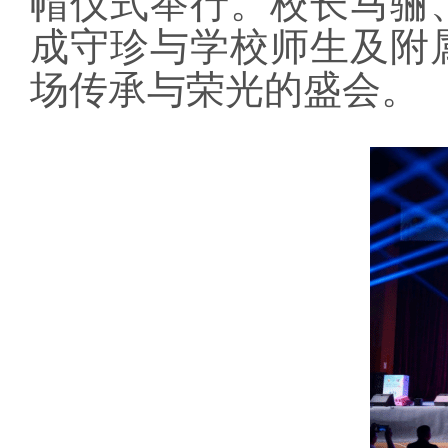
帽仪式举行。校长马骊
成守珍与学校师生及附
场传承与荣光的盛会。