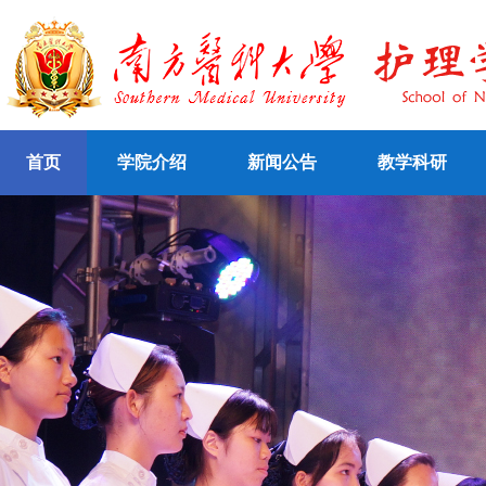
首页
学院介绍
新闻公告
教学科研
本科生招生
认证知识
专题学习网站
认证文件
研究生招生
精品课程
学院简介
认证动态
自考、成人招生
资源库
学院机构
他山之石
网络课程
双语教学网站
全日制教学
成
合作交流
社会服务
专业认证
网
络
教
学