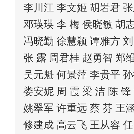
李川江 李文姬 胡岩君 张
邓瑛瑛 李 梅 侯晓敏 胡志
冯晓勤 徐慧颖 谭雅方 刘习
张 露 周君桂 赵勇智 郑维
吴元魁 何景萍 李贵平 孙
娄安妮 周 霞 梁 洁 陈 锋
姚翠军 许重远 蔡 芬 王
修建成 高云飞 王从容 任