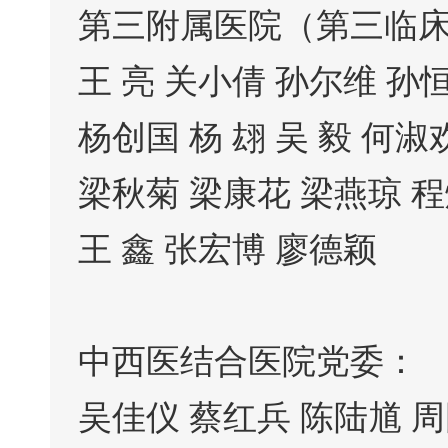
第三附属医院（第三临
王 亮 关小倩 孙尔维 孙恒
杨创国 杨 翃 吴 毅 何淑
梁秋菊 梁康花 梁燕琼 程燎
王 鑫 张宏博 廖德颖
中西医结合医院党委：
吴佳仪 蔡红兵 陈陆馗 周