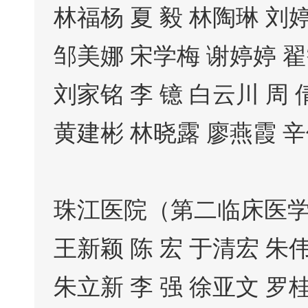
林福杨 夏 毅 林陶琳 刘婷
邹美娜 宋学梅 谢婷婷 翟
刘家铭 李 镱 白云川 周 
黄建彬 林晓露 廖燕霞 
珠江医院（第二临床医
王新颖 陈 宏 于清宏 朱
朱立新 李 强 徐亚文 罗桂