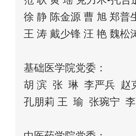
徐 静 陈金源 曹 旭 郑普
王 涛 戴少锋 汪 艳 魏松
基础医学院党委：
胡 滨 张 琳 李严兵 
孔朋莉 王 瑜 张琬宁 
中医药学院党委：