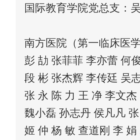
国际教育学院党总支：
南方医院（第一临床医
彭 劼 张菲菲 李亦蕾 何
段 彬 张杰辉 李传廷 吴志
张 永 陈 力 王 净 李文
魏小磊 孙志丹 侯凡凡 张
姬 仲 杨 敏 查道刚 李 