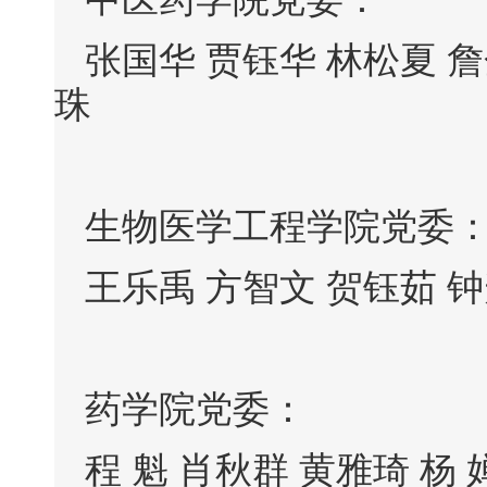
张国华 贾钰华 林松夏 詹
珠
生物医学工程学院党委
王乐禹 方智文 贺钰茹 钟
药学院党委：
程 魁 肖秋群 黄雅琦 杨 