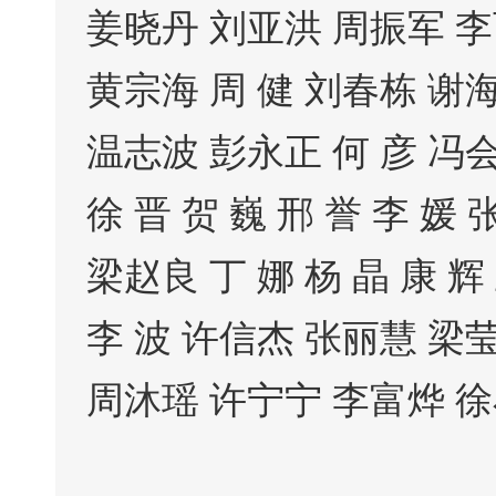
姜晓丹 刘亚洪 周振军 
黄宗海 周 健 刘春栋 谢海
温志波 彭永正 何 彦 冯会
徐 晋 贺 巍 邢 誉 李 媛
梁赵良 丁 娜 杨 晶 康 
李 波 许信杰 张丽慧 梁
周沐瑶 许宁宁 李富烨 