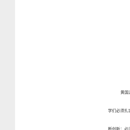
黄国
学们
必须扎
断创新
；
必