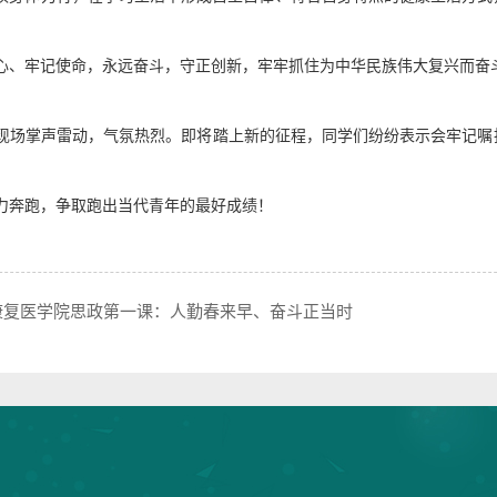
心、牢记使命，永远奋斗，
守正创新，
牢牢
抓
住为中华民族伟大复兴而奋
现场掌声雷动，气氛热烈。即将踏上新的征程，同学们纷纷表示会牢记嘱
力奔跑，争取跑出当代青年的最好成绩！
康复医学院思政第一课：人勤春来早、奋斗正当时