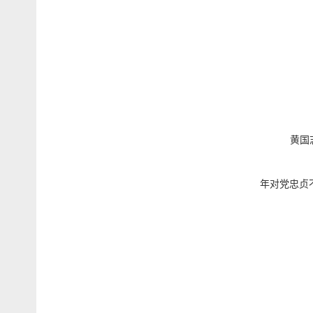
黄国
年对党忠贞