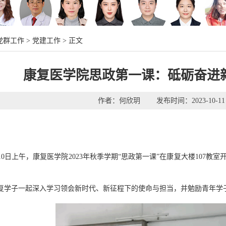
党群工作
>
党建工作
> 正文
康复医学院思政第一课：砥砺奋进
作者：何欣玥 发布时间：2023-10-
10
日
上
午，康复医学院
202
3
年秋季学期
“思政第一课”在康复大楼10
7
教室
复学子一起深入学习领会
新时代、新征程下的使命与担当
，并勉励青年学