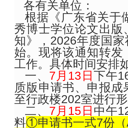
各有关单位：
根据《广东省关于做
秀博士学位论文出版
知》，
2026
年度国家
始。现将该通知转发
工作。具体时间安排
一、
7
月
13
日
下午
1
质版申请书、申报成
至行政楼
202
室进行形
二、
7
月
15
日
中午
1
料
①申请书一式
7
份（