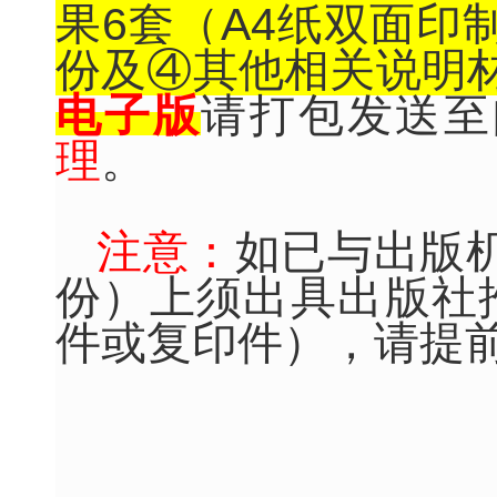
果
6
套（
A4
纸双面印
份及④其他相关说明
电子版
请打包发送至
理
。
注意：
如
已与出版
份）上须出具出版社
件或复印件），请提