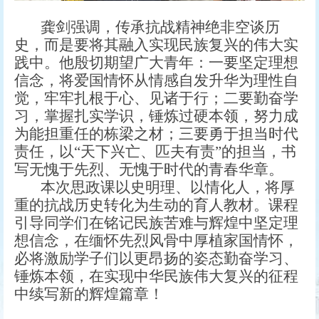
龚剑强调，传承抗战精神绝非空谈历
史，而是要将其融入实现民族复兴的伟大实
践中。他殷切期望广大青年：一要坚定理想
信念，将爱国情怀从情感自发升华为理性自
觉，牢牢扎根于心、见诸于行；二要勤奋学
习，掌握扎实学识，锤炼过硬本领，努力成
为能担重任的栋梁之材；三要勇于担当时代
责任，以“天下兴亡、匹夫有责”的担当，书
写无愧于先烈、无愧于时代的青春华章。
本次思政课以史明理、以情化人，将厚
重的抗战历史转化为生动的育人教材。课程
引导同学们在铭记民族苦难与辉煌中坚定理
想信念，在缅怀先烈风骨中厚植家国情怀，
必将激励学子们以更昂扬的姿态勤奋学习、
锤炼本领，在实现中华民族伟大复兴的征程
中续写新的辉煌篇章！