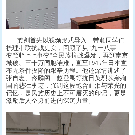
龚剑首先以视频形式导入，带领同学们
梳理串联抗战史实，回顾了从“九一八事
变”到“七七事变”全民族抗战爆发，再到南京
城破、三十万同胞罹难，直至1945年日本宣
布无条件投降的艰辛历程。他还深情讲述了
张自忠、佟麟阁、赵登禹等抗日英烈以身殉
国的悲壮事迹，强调这段饱含血泪与荣光的
记忆，是民族历史上不可磨灭的印记，更是
激励后人奋勇前进的深沉力量。