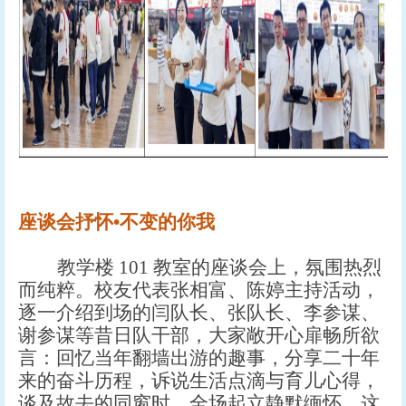
座谈会抒怀
•不变的你我
教学楼
101 教室的座谈会上，氛围热烈
而纯粹。校友代表张相富、陈婷主持活动，
逐一介绍到场的闫队长、张队长、李参谋、
谢参谋等昔日队干部，大家敞开心扉畅所欲
言：回忆当年翻墙出游的趣事，分享二十年
来的奋斗历程，诉说生活点滴与育儿心得，
谈及故去的同窗时，全场起立静默缅怀，这