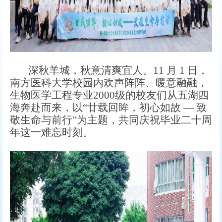
深秋羊城，秋意清爽宜人。11 月 1 日，
南方医科大学校园内欢声阵阵、暖意融融，
生物医学工程专业
2000级
的校友们从五湖四
海奔赴而来，以“廿载回眸，初心如故
—
致
敬生命与前行”为主题
，共同庆祝毕业二十周
年这一难忘时刻。