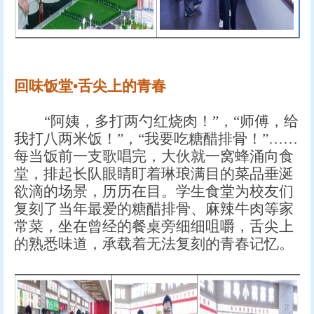
回味饭堂
•舌尖上的青春
“阿姨，多打两勺红烧肉！”，“师傅，给
我打八两米饭！”，“我要吃糖醋排骨！”……
每当饭前一支歌唱完，大伙就一窝蜂涌向食
堂，排起长队眼睛盯着琳琅满目的菜品垂涎
欲滴的场景，历历在目。学生食堂为校友们
复刻了当年最爱的糖醋排骨、麻辣牛肉等家
常菜，坐在曾经的餐桌旁细细咀嚼，舌尖上
的熟悉味道，承载着无法复刻的青春记忆。