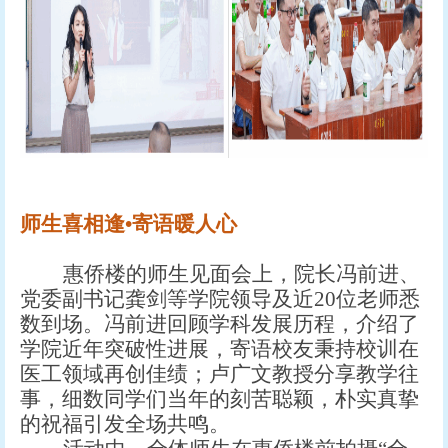
师生喜相逢
•寄语暖人心
惠侨楼的师生见面会上，院长冯前进、
党委
副
书记龚剑等
学院
领导及近
20位
老师
悉
数到场。冯前进回顾学科发展历程，介绍
了
学院近年突破性进展，寄语校友秉持校训在
医工领域再创佳绩；卢广文教授分享教学往
事，细数同学们当年的刻苦聪颖，朴实真挚
的祝福引发全场共鸣。