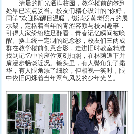
清晨的阳光洒满校园，教学楼前的签到
处早已装点妥当。校友们精心设计的
“你好，
同学”欢迎牌醒目温暖，缀满泛黄老照片的展
示架，定格着当年的青涩容颜与校园趣事，
引得大家纷纷驻足翻看，青春记忆瞬间被唤
醒。换上统一定制的纪念衫，校友们三两成
群在教学楼前创意合影，走进旧时教室精准
找到记忆中的座位复刻拍照，在林荫道下并
肩漫步畅谈近况。镜头里，有人鬓角染了霜
华，有人眼角添了细纹，但相视一笑时，眼
中依旧闪烁着当年意气风发的少年光芒。