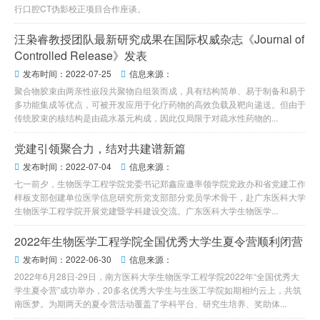
行口腔CT伪影校正项目合作座谈。
汪枭睿教授团队最新研究成果在国际权威杂志《Journal of
Controlled Release》发表
发布时间：2022-07-25
信息来源：


聚合物胶束由两亲性嵌段共聚物自组装而成，具有结构简单、易于制备和易于
多功能集成等优点，可被开发应用于化疗药物的高效负载及靶向递送。但由于
传统胶束的核结构是由疏水基元构成，因此仅局限于对疏水性药物的...
党建引领聚合力，结对共建谱新篇
发布时间：2022-07-04
信息来源：


七一前夕，生物医学工程学院党委书记郑鑫应邀率领学院党政办和省党建工作
样板支部创建单位医学信息研究所党支部部分党员学术骨干，赴广东医科大学
生物医学工程学院开展党建暨学科建设交流。广东医科大学生物医学...
2022年生物医学工程学院全国优秀大学生夏令营顺利闭营
发布时间：2022-06-30
信息来源：


2022年6月28日-29日，南方医科大学生物医学工程学院2022年“全国优秀大
学生夏令营”成功举办，20多名优秀大学生与生医工学院如期相约云上，共筑
南医梦。为期两天的夏令营活动覆盖了学科平台、研究生培养、奖助体...