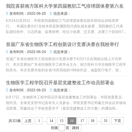
我院喜获南方医科大学第四届教职工气排球团体赛第六名
发布时间：2022-06-25
信息来源：


6月24日至25日，学校第四届教职工气排球团体赛在校本部综合训练馆举
行。 本届比赛共21支校本部及附属医院代表队报名参赛，我院教职工代表
队团结协作、斗志昂扬、奋勇拼搏，经过小组赛、交叉赛、决赛三个阶段57...
首届广东省生物医学工程创新设计竞赛决赛在我校举行
发布时间：2022-06-24
信息来源：


首届广东省生物医学工程创新设计竞赛决赛于6月21日在我校以线上方式举
行。本次竞赛由广东省生物医学工程学会主办，南方医科大学生物医学工程学
院承办。本次竞赛共收到全省16所高校的189份作品，涵盖医疗电子、智...
生物医学工程学院召开基层党建整改工作动员部署会
发布时间：2022-06-23
信息来源：


6月17日，生物医学工程学院召开基层党建整改工作部署会，学院党委委员、
组织员、全体党支部书记及有关人员参会，学院党委书记郑鑫主持会议并做动
员部署。郑鑫传达了学校党委关于《基层党建整改工作方案》的通知和...
...
...
共323条
上页
1
14
15
16
17
18
33
下页
到第
页
跳转