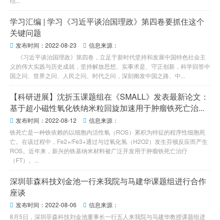
结...
学习汇编 | 学习《习近平谈治国理政》第四卷要抓住这个
关键问题
发布时间：2022-08-23
信息来源：


《习近平谈治国理政》第四卷，立足于新时代坚持和发展中国特色社会主
义的伟大实践与历史成就，坚持解放思想、实事求是、守正创新，科学回答中
国之问、世界之问、人民之问、时代之问，深刻阐发中国之路、中...
【科研进展】沈折玉课题组在《SMALL》发表最新论文：
基于超小磁性氧化铁纳米粒回旋加速用于肿瘤铁死亡治...
发布时间：2022-08-12
信息来源：


铁死亡是一种铁依赖的以细胞内活性氧（ROS）累积为特征的程序性细胞死
亡。在该过程中，Fe2+/Fe3+通过与过氧化氢（H2O2）发生芬顿反应而产生
ROS。近年来，新兴的铁基纳米材料被广泛开发用于肿瘤铁死亡治疗
（FT）。...
深圳菲森科技刘金池一行来我院与马建华课题组进行合作
座谈
发布时间：2022-08-06
信息来源：


8月5日，深圳菲森科技刘金池董事长一行五人来我院与马建华教授课题组进