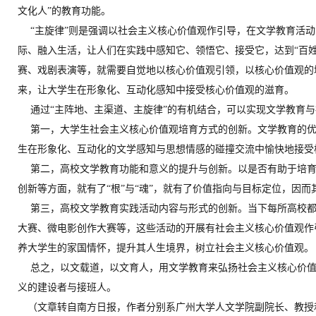
文化人
”
的教育功能。
“
主旋律
”
则是强调以社会主义核心价值观作引导，在文学教育活动
际、融入生活，让人们在实践中感知它、领悟它、接受它，达到
“
百
赛、戏剧表演等，就需要自觉地以核心价值观引领，以核心价值观的
来，让大学生在形象化、互动化感知中接受核心价值观的滋育。
通过
“
主阵地、主渠道、主旋律
”
的有机结合，可以实现文学教育与
第一，大学生社会主义核心价值观培育方式的创新。文学教育的
生在形象化、互动化的文学感知与思想情感的碰撞交流中愉快地接受
第二，高校文学教育功能和意义的提升与创新。以是否有助于培
创新等方面，就有了
“
根
”
与
“
魂
”
，就有了价值指向与目标定位，因而
第三，高校文学教育实践活动内容与形式的创新。当下每所高校
大赛、微电影创作大赛等，这些活动的开展有社会主义核心价值观作
养大学生的家国情怀，提升其人生境界，树立社会主义核心价值观。
总之，以文载道，以文育人，用文学教育来弘扬社会主义核心价
义的建设者与接班人。
（文章转自南方日报，作者分别系广州大学人文学院副院长、教授