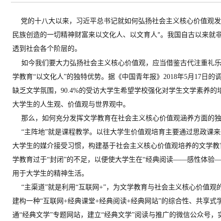
党的十八大以来，习近平总书记就如何弘扬社会主义核心价值观发
民族创造的一切精神财富来以文化人、以文育人
”
。我国自古以来就
透到社会各个阶层的。
如今我们要大力弘扬社会主义核心价值观，应当借鉴古代注重礼
学教育
“
以文化人
”
的独特优势。据《中国青年报》
2018
年
5
月
17
日的
缺乏文学氛围，
90.4%
的受访大学生希望学校强化对学生文学素养的
大学生的人生观、价值观与世界观中。
那么，如何充分发挥文学教育在社会主义核心价值观涵养方面的
“
主阵地
”
就是课程教学。以往大学生价值观培育主要通过思政课来
大学生的媒介接受习惯，构建基于社会主义核心价值观培养的文学教
学教育过于
“
封闭
”
的不足，以便使大学生在
“
经典阅读
——
感性体验
用于大学生的精神生活。
“
主渠道
”
就是利用
“
互联网
+”
，为文学教育与社会主义核心价值观
建构一种
“
互联网
+
经典课堂
+
经典阅读
+
经典网站
”
的综合性、共享式
通
“
经典文学
”
专题网站，建立
“
经典文学
”
阅读与推广的微信公众号，