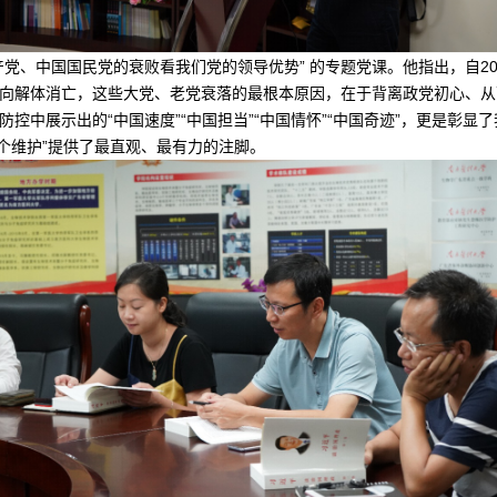
党、中国国民党的衰败看我们党的领导优势” 的专题党课。他指出，自2
向解体消亡，这些大党、老党衰落的最根本原因，在于背离政党初心、从
控中展示出的“中国速度”“中国担当”“中国情怀”“中国奇迹”，更是彰
两个维护”提供了最直观、最有力的注脚。