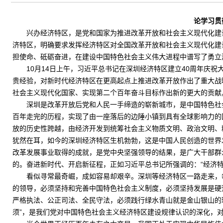
论学习贯
兴办经济特区，是党和国家为推进改革开放和社会主义现代化建设
济特区，明确要求发挥经济特区对全国改革开放和社会主义现代化建
担使命、砥砺奋进，在建设中国特色社会主义伟大进程中谱写了勇立
10月14日上午，习近平总书记在深圳经济特区建立40周年庆
贵经验，对新时代经济特区在更高起点上推进改革开放作出了重大战
社会主义现代化国家、实现第二个百年奋斗目标作出新的更大的贡献
深圳是改革开放后党和人民一手缔造的崭新城市，是中国特色社
百年走完的历程，实现了由一座落后的边陲小镇到具有全球影响力的
放的历史性跨越，由经济开发到统筹社会主义物质文明、政治文明、
犹然在耳，如今的深圳经济特区生机勃勃，这是中国人民创造的世界
改革发展事业取得的成就，是党中央坚强领导的结果，是广大干部群
的。奋进新时代、开启新征程，正如习近平总书记所强调的：“经济
看似寻常最奇崛，成如容易却艰辛。深圳等经济特区一路走来，
的领导，必须坚持和完善中国特色社会主义制度，必须坚持发展是硬
严格执法、公正司法、全民守法，必须践行绿水青山就是金山银山的
须”，是我们党对中国特色社会主义经济特区建设规律认识的深化，