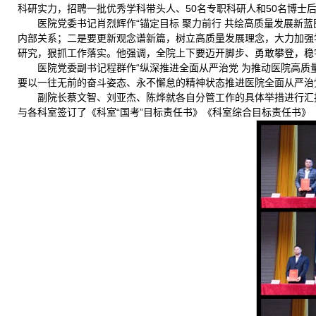
科研实力，招聘一批优秀学科带头人、50名专职科研人和50名博士
医院党委书记肖烈辉作“锚定目标 聚力前行 共绘高质量发展新
内部关系；二是要更新观念谱新篇，树立高质量发展理念，大力加强
研究，狠抓工作落实。他强调，全院上下要迈开脚步、勇敢攀登，稳
医院党委副书记程群作“纵深推进全面从严治党 为推动医院高质量
要以一往无前的奋斗姿态、永不懈怠的精神状态推进医院全面从严治
副院长蔡文智、刘亚杰、陈烨就各自分管工作的具体举措进行汇
与各科室签订了《科室“国考”目标责任书》《科室综合目标责任书