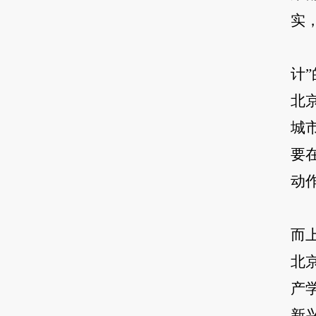
实
计
北
城
要
动
而
北
产
新