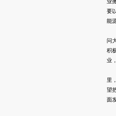
业
要
能
问
积
业
里
望
面