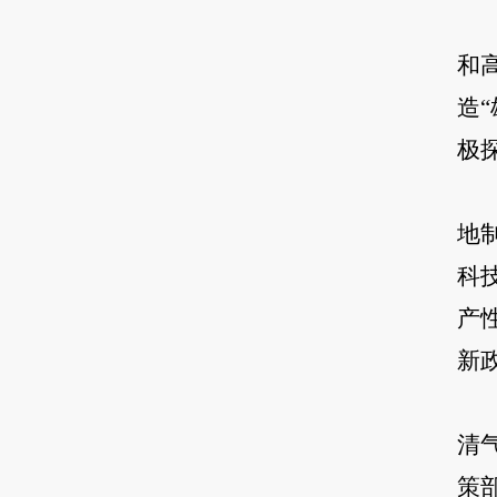
和
造
极
地
科
产
新
清
策