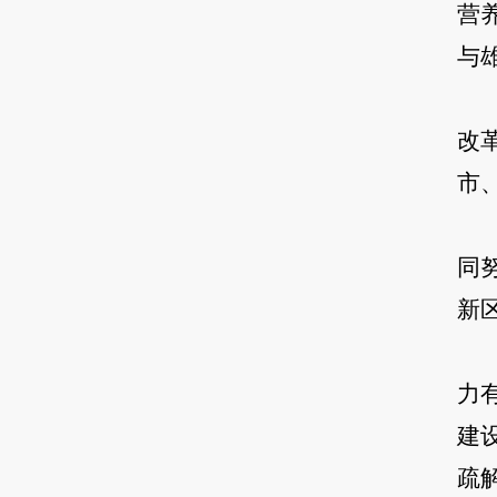
营
与
改
市
同
新
力
建
疏