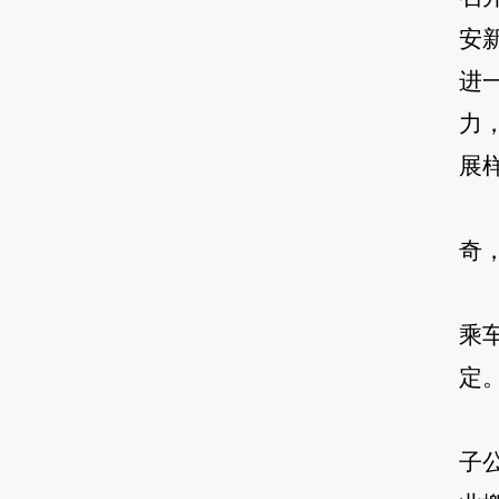
安
进
力
展
奇
乘
定
子