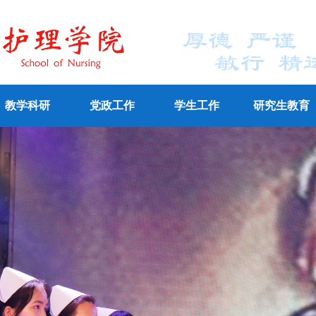
教学科研
党政工作
学生工作
研究生教育
学网站
全日制教学
成人教育
人事
科研工作
组织
工会
成果
宣传
通知公告
专业认证
思政教育
导师名录
学生管理
培
网
络
教
学