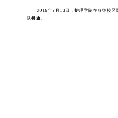
2019年7月13日，护理学院在顺德校
队
授旗
。