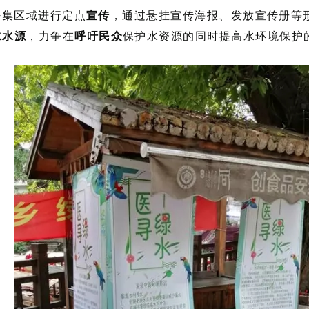
密集区域进行定点
宣传
，通过悬挂宣传海报、发放宣传册等
水水源
，力争在
呼吁民众
保护水资源的同时提高水环境保护