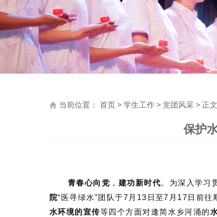
当前位置：
首页
>
学生工作
>
党团风采
> 正
保护
青春心向党
，
建功新时代
。为深入学习
院
“医寻绿水”团队于7月13日至7月17日
水环境的宣传
等四个方面对逢简水乡河涌的