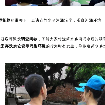
师杨翾
的带领下，
走访
逢简水乡河涌沿岸，观察河涌环境
、游客等派发
调查问卷
，了解大家对逢简水乡河涌水质的满
意丢弃残余垃圾等污染环境
的行为时有发生，导致逢简水乡