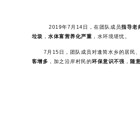
2019年7月14日，在团队成员
指导老
垃圾
，
水体富营养化严重
，水环境堪忧。
7月15日，团队成员对逢简水乡的居民
客增多
，加之沿岸村民的
环保意识不强
，
随