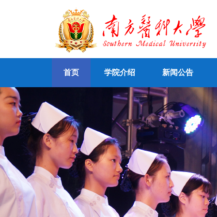
首页
学院介绍
新闻公告
本科生招生
认证知识
专题学习网站
认证文件
研究生招生
精品课程
学院简介
认证动态
自考、成人招生
资源库
学院机构
他山之石
网络课程
双语教
合作交流
社会服务
专业认证