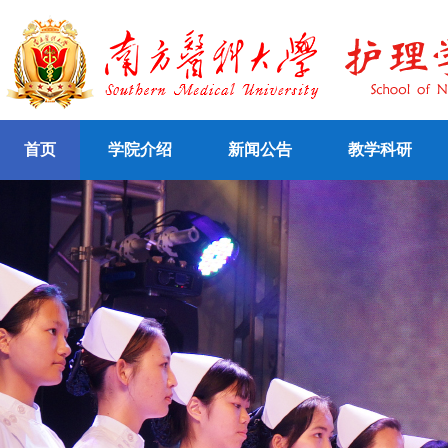
首页
学院介绍
新闻公告
教学科研
本科生招生
认证知识
专题学习网站
认证文件
研究生招生
精品课程
学院简介
认证动态
自考、成人招生
资源库
学院机构
他山之石
网络课程
双语教学网站
全日制教学
成
合作交流
社会服务
专业认证
网
络
教
学