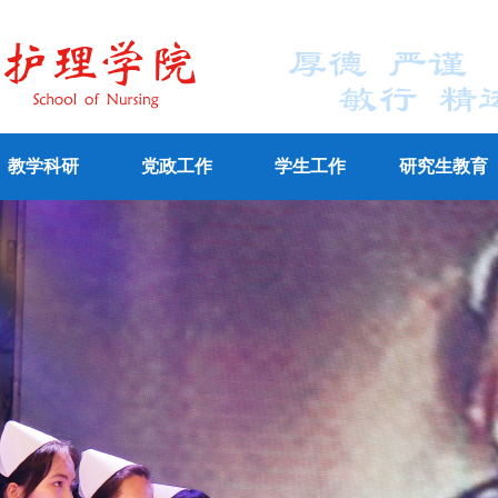
教学科研
党政工作
学生工作
研究生教育
学网站
全日制教学
成人教育
人事
科研工作
组织
工会
成果
宣传
通知公告
专业认证
思政教育
导师名录
学生管理
培
网
络
教
学