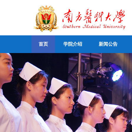
首页
学院介绍
新闻公告
本科生招生
认证知识
专题学习网站
认证文件
研究生招生
精品课程
学院简介
认证动态
自考、成人招生
资源库
学院机构
他山之石
网络课程
双语教
合作交流
社会服务
专业认证