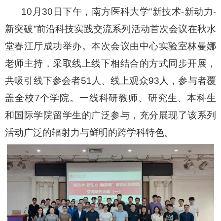
10
月
30
日下午，南方医科大学
“
新技术
-
新动力
-
新突破
”
前沿科技实践交流系列活动首次会议在秋水
堂春江厅成功举办。本次会议由中心实验室林曼娜
老师主持，采取线上线下相结合的方式同步开展，
共吸引线下参会者
51
人、线上观众
93
人，参与者覆
盖全校
7
个学院。一线科研教师、研究生、本科生
和国际学院留学生的广泛参与，充分展现了该系列
活动广泛的辐射力与鲜明的跨学科特色。