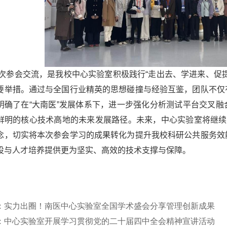
次参会交流，是我校中心实验室积极践行
“
走出去、学进来、促
要举措。通过与全国行业精英的思想碰撞与经验互鉴，团队不仅
明确了在
“
大南医
”
发展体系下，进一步强化分析测试平台交叉融
鲜明的核心技术高地的未来发展路径。未来，中心实验室将继续
念，切实将本次参会学习的成果转化为提升我校科研公共服务效
设与人才培养提供更为坚实、高效的技术支撑与保障。
：
实力出圈！南医中心实验室全国学术盛会分享管理创新成果
：
中心实验室开展学习贯彻党的二十届四中全会精神宣讲活动