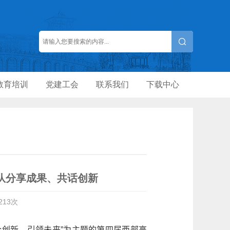
教育培训
党建工会
联系我们
下载中心
队分享成果、共话创新
213
次
合创新、引领未来
”
为主题的第四届西部高