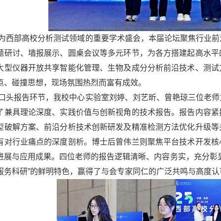
为西部高校分析测试领域的重要学术盛会，本届论坛聚焦行业前
题研讨、墙报展示、圆桌会议等多元环节，为各方搭建起高水平
大型仪器开放共享智能化管理、生物及成分分析前沿技术、测试
点、碰撞思想，现场氛围热烈而富有成效。
口头报告环节，我校中心实验室刘婷、刘艺昕、曾艳琼三位老师
了兼具理论深度、实践价值与创新视角的技术报告。报告内容紧
型破解方案、前沿分析技术创新研发及精准检测方法优化升级等
有对行业痛点的深度剖析。博士后曾伟兰则聚焦平台技术开发核
进展与应用成果。四位老师的报告逻辑清晰、内容务实，充分彰
服务科研
”
的鲜明特色，赢得了与会专家同仁的广泛共鸣与高度认