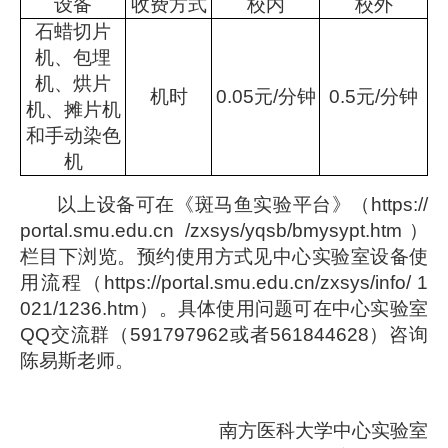
设备
收费方式
校内
校外
石蜡切片
机、包埋
机、烘片
机时
0
.
05元/分钟
0
.
5元/分钟
机、摊片机
和手动染色
机
以上设备可在《斑马鱼实验平台》（
https://
portal.smu.edu.cn
/zxsys/yqsb/bmysypt.htm
）
栏目下浏览。
预约使用
方式见
中心实验室
设备使
用
流程
（
https://portal.smu.edu.cn/zxsys/info/
1
021/1236.htm
）。具体使用问题可在中心实验室
QQ交流群（591797962
或者
561844628）咨询
陈易斯
老师。
南方医科大学中心实验室