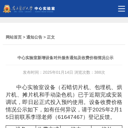
网站首页
>
通知公告
> 正文
中心实验室新增设备对外服务通知及收费价格情况公示
发布时间：2025年01月14日 浏览次数：
388
次
中心实验室设备（石蜡切片机、包埋机、烘
片机、摊片机和手动染色机）
已于近期
完成
安装
调试，
即日
起正式
投入预约使用
。
设备
收费价格
情况公示如下
，如有任何异议，请于
2025年2月1
5日前联系
李璟
老师（61647467）
登记
反馈。