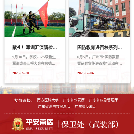
献礼！军训汇演请检阅！
国防教育进百校系列活动走进我校 专家授课与退役士兵分享点燃参军热情
9月30日，学校2025级新生
6月5日，广州市“国防教育
军训成果汇报大会在顺德校
暨征兵宣传进百校”活动在我
区举行。学校副校长杨海
校教学楼举行。本次活动由
2025-09-30
2025-06-06
文，武警广州支队参谋长蒋
白云区人民政府征兵办公
明上校，学校相关部处室负
室、白云区人民武装部与学
责人、各学院党政负责领
校武装部共同承办，活动以
导、各书院执行院长、辅导
“专家授课+政策解读+榜样
友情链接：
南方医科大学
广东省公安厅
广东省应急管理厅
员、教师代表出席大会。
引领”的方式开展征兵宣传，
广东省消防救援总队
广东省反邪网
旨在增强大学生国防意识，
为部队输送更多优秀人才。
广东省国防教育专家以“爱国
从戎、强国兴军”为主题为我