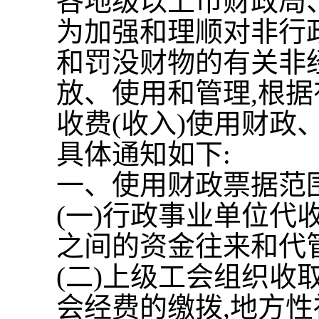
各地级以上市财政局
为加强和理顺对非行
和罚没财物的有关非
放、使用和管理
,
根据
收费
(
收入
)
使用财政
具体通知如下
:
一、使用财政票据范
(
一
)
行政事业单位代
之间的资金往来和代
(
二
)
上级工会组织收
会经费的缴拨
,
地方性