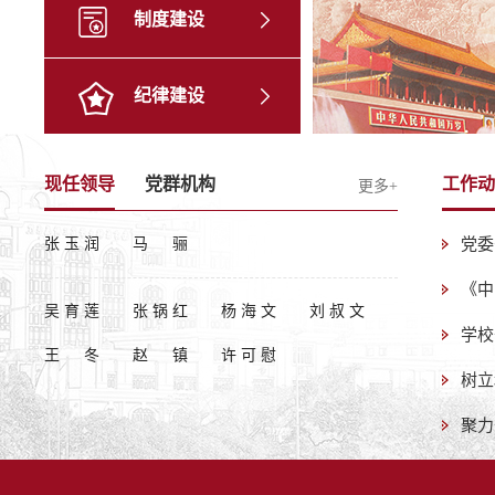
制度建设
纪律建设
现任领导
党群机构
工作动
更多+
张玉润
马骊
吴育莲
张锅红
杨海文
刘叔文
王冬
赵镇
许可慰