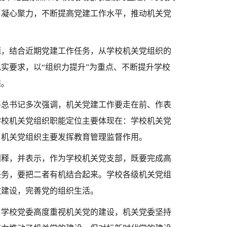
、凝心聚力，不断提高党建工作水平，推动机关党
题，结合近期党建工作任务，从学校机关党组织的
实要求，以“组织力提升”为重点、不断提升学校
课。
平总书记多次强调，机关党建工作要走在前、作表
学校机关党组织职能定位主要体现在：学校机关党
，机关党组织主要发挥教育管理监督作用。
阐释，并表示，作为学校机关党支部，既要完成高
任务，要把二者有机结合起来。学校各级机关党组
政建设，完善党的组织生活。
，学校党委高度重视机关党的建设，机关党委坚持