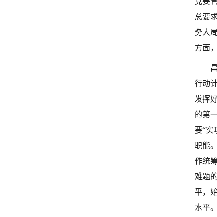
党要
总要
务大
方面
行动计
发挥
的第一
要“实
职能
作统
难题
平，
水平