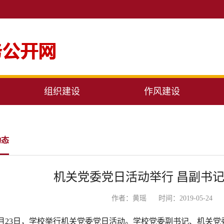
组织建设
作风建设
动态
机关党委党日活动举行 昌副书
作者：黄瑶
时间：2019-05-24
5月23日，学校举行机关党委党日活动。学校党委副书记、机关