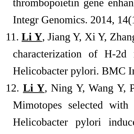
thrombopoietin gene enhanc
Integr Genomics. 2014, 14(
11.
Li Y
, Jiang Y, Xi Y, Zha
characterization of H-2d
Helicobacter pylori. BMC 
12.
Li Y
, Ning Y, Wang Y, 
Mimotopes selected with 
Helicobacter pylori indu