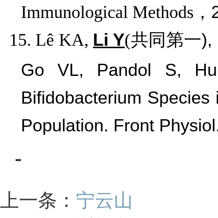
Immunological Methods
，
15.
Lê KA,
Li Y
(
共同第一
),
Go VL, Pandol S, Hui 
Bifidobacterium Species 
Population. Front Physio
上一条：
宁云山