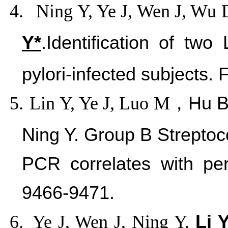
4.
Ning Y, Ye J, Wen J, Wu 
Y*
.Identification of tw
pylori-infected subjects. 
5.
Lin Y, Ye J, Luo M
，
Hu B
Ning Y. Group B Strepto
PCR correlates with pe
9466-9471.
6.
Ye J, Wen J, Ning Y,
Li 