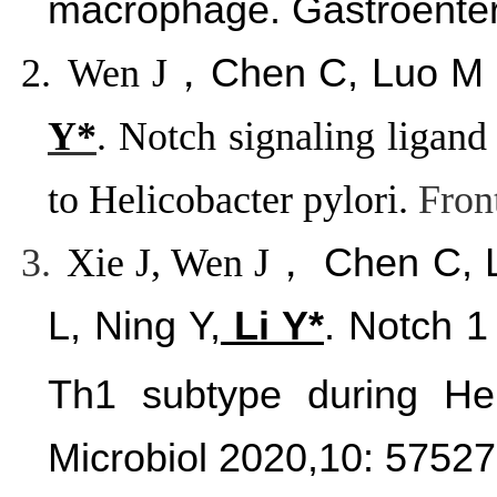
macrophage. Gastroenter
2.
Wen J
，
Chen C, Luo M
Y*
. Notch signaling ligan
to Helicobacter pylori.
Fron
3.
Xie J, Wen J
，
Chen C, 
L, Ning Y,
Li Y*
. Notch 1 
Th1 subtype during Heli
Microbiol
2020,10: 57527