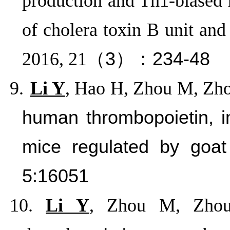
production and Th1-biased 
of cholera toxin B unit and
2016, 21
（
3
）：
234-48
9.
Li Y
, Hao H, Zhou M, Zho
human thrombopoietin, i
mice regulated by goat
5:16051
10.
Li Y
, Zhou M, Zhou