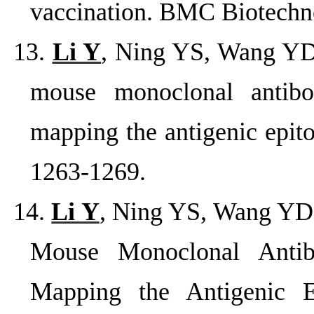
vaccination. BMC Biotechno
13.
Li Y
, Ning YS, Wang YD
mouse monoclonal antibod
mapping the antigenic epito
1263-1269.
14.
Li Y
, Ning YS, Wang YD
Mouse Monoclonal Antibo
Mapping the Antigenic E