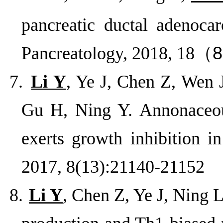
pancreatic ductal adenoca
Pancreatology, 2018, 18
（
8
7.
Li Y
, Ye J, Chen Z, Wen 
Gu H, Ning Y.
Annonaceou
exerts growth inhibition i
2017, 8(13):21140-21152
8.
Li Y
, Chen Z, Ye J, Ning L