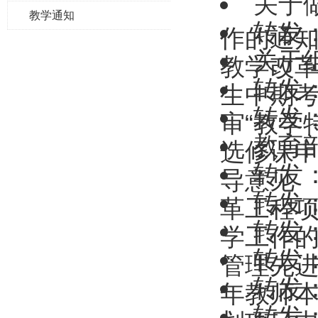
关于
教学通知
转发
作的通
关于
教学改革
转发
生中期
转发：
审“教学
教育
选修课
转发
导意见
转发
革工程
转发
学工作
转发
管理先
转发
年教师
转发