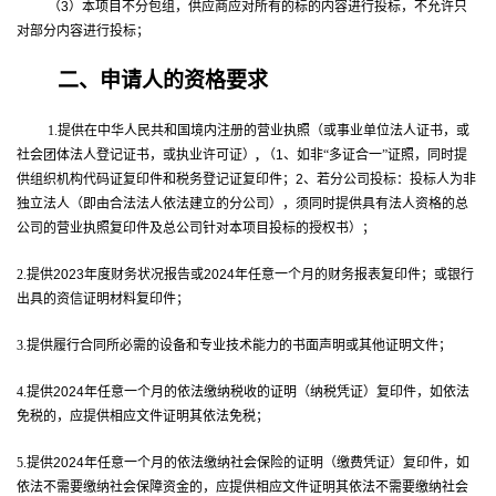
（
3
）本项目不分包组，供应商应对所有的标的内容进行投标，不允许只
对部分内容进行投标；
二、申请人的资格要求
1.
提供
在中华人民共和国境内注册的
营业执照
（或事业单位法人证书，或
社会团体法人
登记
证书，或执业许可证）
,
（
1
、如非“多证合一”证照，同时提
供组织机构代码证复印件和税务登记证复印件；
2
、若分公司投标：投标人为非
独立法人（即由合法法人依法建立的分公司），须同时提供具有法人资格的总
公司的营业执照复印件及
总公司针对本项目投标的授权书）；
2.
提供
2023
年度财务状况报告或
2024
年任意一个月的财务报表复印件
；或银行
出具的资信证明材料复印件；
3.
提供履行合同所必需的设备和专业技术能力的书面声明或其他证明文件；
4.
提供
2024
年任意一个月的依法缴纳税收的证明（纳税凭证）复印件，如依法
免税的，应提供相应文件证明其依法免税；
5.
提供
2024
年任意一个月的依法缴纳社会保险的证明（缴费凭证）复印件，如
依法不需要缴纳社会保障资金的，应提供相应文件证明其依法不需要缴纳社会