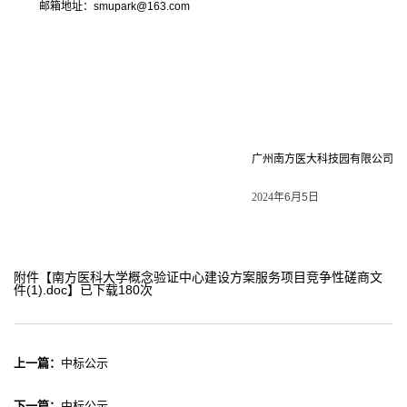
邮箱地址：
smupark@163.com
广州南方医大科技园有限公司
2024
年
6
月
5
日
附件【
南方医科大学概念验证中心建设方案服务项目竞争性磋商文
件(1).doc
】已下载
180
次
上一篇：
中标公示
下一篇：
中标公示