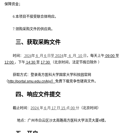
保障资金；
6.
本项目不接受联合体响应。
7.
领购采购文件的供应商。
三、获取采购文件
时间：
2024
年
6
月
6
日至
2024
年
6
月
10
日
，每天上午
09:00
至
12:00
，下午
14:30
至
17:30
（北京时间，法定节假日除外 ）
获取方式：登录南方医科大学国家大学科技园官网
（
http://portal.smu.edu.cn/kjy/
）
免费下载竞争性磋商文件。
四、响应文件提交
截止时间
：
2024
年
6
月
17
日
15
点
00
分
（北京时间）
地点：广州市白云区沙太南路南方医科大学洁灵大厦
4
楼。