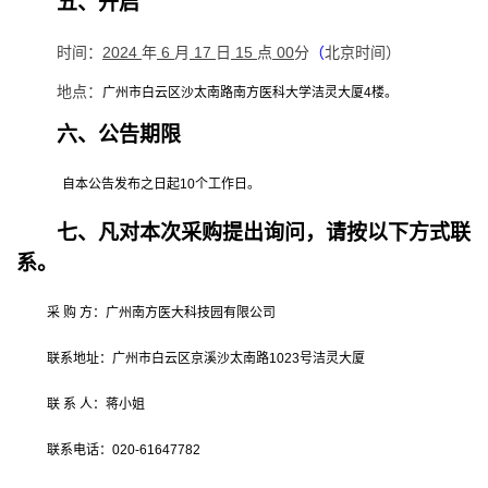
五、开启
2024
6
17
15
00
（
时间：
年
月
日
点
分
北京时间）
地点：
广州市白云区沙太南路南方医科大学洁灵大厦
4
楼。
六、公告期限
自本公告发布之日起
10
个工作日。
七、凡对本次采购提出询问，请按以下方式联
系。
采 购 方：广州南方医大科技园有限公司
联系地址：广州市白云区京溪沙太南路
1023
号洁灵大厦
联 系 人：蒋小姐
联系电话：
020-61647782