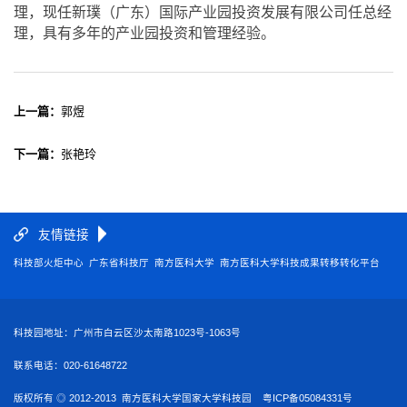
理，现任新璞（广东）国际产业园投资发展有限公司任总经
理，具有多年的产业园投资和管理经验。
上一篇：
郭煜
下一篇：
张艳玲
友情链接
科技部火炬中心
广东省科技厅
南方医科大学
南方医科大学科技成果转移转化平台
广东南方医大资产经营有限公司
科技园地址：广州市白云区沙太南路1023号-1063号
联系电话：020-61648722
版权所有 ◎ 2012-2013 南方医科大学国家大学科技园
粤ICP备05084331号