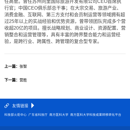
任高管。曾任苏州同里国际旅游开发有限公司
CEO
首席执
行官；中国
CEO
俱乐部总干事；在大宗交易、旅游产业、
消费金融、互联网、第三方支付和会员制运营等领域拥有超
过
25
年以上的实战经验和优势资源，曾带领团队完成多个营
收超
20
亿的项目。擅长战略规划、商业设计、资源配置、营
销整合和运营管理等，具有丰富的跨界整合能力和运营经
验，是跨行业、跨属性、跨管理的复合型专家。
上一篇：
张智
下一篇：
营胜
友情链接
科技部火炬中心
广东省科技厅
南方医科大学
南方医科大学科技成果转移转化平台
广东南方医大资产经营有限公司