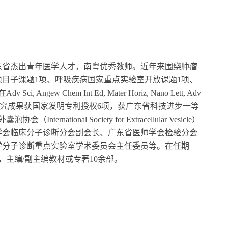
东省杰出青年医学人才，南粤优秀教师。近年来围绕肿瘤
项目子课题
1
项、呼吸疾病国家重点实验室开放课题
1
项、
在
Adv Sci, Angew Chem Int Ed, Mater Horiz, Nano Lett, Adv
究成果获国家发明专利授权
6
项，获广东省科技进步一等
外囊泡协会（
International Society for Extracellular Vesicle
）
学会临床分子诊断分会副会长、广东省医师学会检验分会
学分子诊断重点实验室学术委员会主任委员
等
。在任期
，主编
/
副主编教材或专著
10
余部。