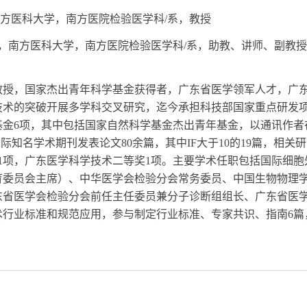
方医科大学，南方医院检验医学科
/
系，教授
，南方医科大学，南方医院检验医学科
/
系，
助教、讲师、
副教授
教授，国家杰出青年科学基金获得者，广东省医学领军人才，广
技术的突破开展多学科交叉研究，迄今承担科技部国家重点研发
基金
6
项，其中包括国家自然科学基金杰出青年基金，以通讯作者
国际知名学术期刊发表论文
80
余篇，其中
IF
大于
10
的
19
篇，相关研
1
项，广东医学科学技术二等奖
1
项。主要学术任职包括国际细胞
育委员会主席）
、中华医学会检验分会常务委员
、中国生物物理
东省医学会检验分会前任主任委员兼分子诊断组组长
、
广东省医
术行业标准和规范应用，参与制定行业标准、专家共识、指南
6
篇