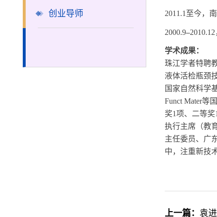
创业导师
2011.1
至今，南
200
0
.
9
–
2010.12
学术成果：
珠江学者特聘
液体活检瓶颈
国家自然科学
Funct Mater
等
奖
1
项、二等奖
执行主席（教
主任委员、广
中，注重新技
上一篇：
袁进