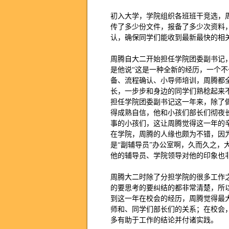
初入大学，学院组织各班班干竞选，
传了多少份文件，报备了多少次资料
认，确保同学们能收到最新最快的相
周腾自大二开始担任学院团委副书记
是他说“这是一种全新的经历，一个
备、流程确认、小导师培训，周腾都
长，一步步和身边的同学们熟稔起来
担任学院团委副书记这一年来，除了
得成熟自信，他和小孩们部长们彻夜
事的小孩们，这让周腾觉得这一年的
在学院，周腾的人缘也颇为不错，因
是“副辅导员”办公室啊，久而久之，
他的辅导员、学院领导对他的印象也
周腾大二时除了分担学院的很多工作
的要思考的要纠结的都非常清楚，所
到这一年在校会的经历，周腾觉得最
师和、同学们部长们的关系；在校会
多有助于工作的结论并付诸实践。