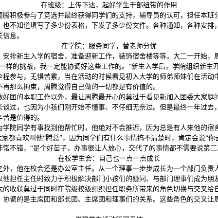
在班级：上传下达，起好学生干部纽带的作用
周腾积极参与了竞选并最终获得同学们的支持，辅导员的认可，担任本班
，也不知道填写了多少份表格，下发了多少份文件。各种通知，各种安排
关信息。
在学院：服务同学，替老师分忧
，安排新生入学的宿舍，准备迎新工作，装饰宿舍楼等等。大二一开始，
不一样的挑战，我一定能协调好这些工作的。”新生入学后，学院组织新生
全程参与，无惧苦累，当在活动的时候看见初入大学的师弟师妹们在活动
不再那么拘束，周腾觉得自己做的一切都是有价值的。
做好团的本职工作以外，最让周腾最开心的莫过于看见新加入团委大家庭
长谈过，也因为小孩们刚开始不懂事、不仔细无奈过。但是最终一年过去
辛苦是值得的。
为学院同学有事找到他帮忙时，他绝对不会推迟，因为总是有人来他的宿
大家都喜欢叫他“腾总”，因为同学们有什么事情搞不清楚时，肯定会说“你
非常不错，“是个好苗子，办事很让人放心，交代了的事情都不需要说第二
在校学生会：自己也一点一点成长
之外，他在校会还是办公室主任。从一个理事一步步成长为一个部门负责
以他担任主任时致力于积极解决部门小孩们的疑问、与部门理事们成为朋
大的收获莫过于同时在院级校级组织担任职务所带来的角色切换与交叉给
，协调的是主席团和部长团、主席团和理事们的关系。这些角色的交叉让