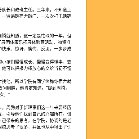
分队长和教班主任。三年来，不知道上
，一遍遍跑宿舍敲门、一次次打电话确
周腾就知道，这一定是忙碌的一年，但
开展团体康乐拓展体验营活动，物资准
中快乐、惊讶、懊悔、反思，一步步成
的小孩们慢慢成长、慢慢变得懂事、变
，他可以把接力棒放心的交给当初不懂
舍找他，所以学院有同学笑称你宿舍就
去问周腾，他肯定知道。”提到周腾，
次。”
人，周腾对于新理事们这一年来要经历
友，引导他们找到自己的兴趣所在。谈
自己带来的思考，在学院，协调的是老
周腾思考了很多，并且也从中得出了许