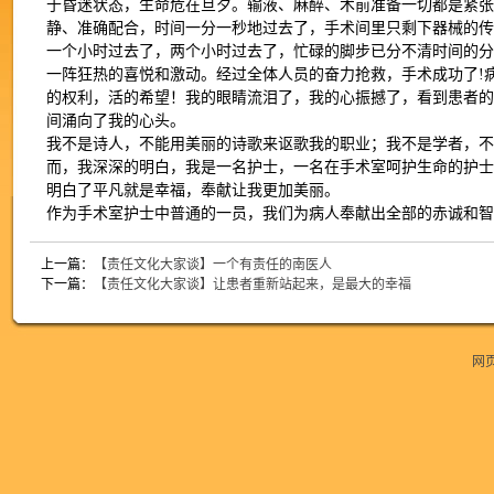
于昏迷状态，生命危在旦夕。输液、麻醉、术前准备一切都是紧
静、准确配合，时间一分一秒地过去了，手术间里只剩下器械的传
一个小时过去了，两个小时过去了，忙碌的脚步已分不清时间的
一阵狂热的喜悦和激动。经过全体人员的奋力抢救，手术成功了!
的权利，活的希望！我的眼睛流泪了，我的心振撼了，看到患者
间涌向了我的心头。
我不是诗人，不能用美丽的诗歌来讴歌我的职业；我不是学者，
而，我深深的明白，我是一名护士，一名在手术室呵护生命的护
明白了平凡就是幸福，奉献让我更加美丽。
作为手术室护士中普通的一员，我们为病人奉献出全部的赤诚和智
上一篇：
【责任文化大家谈】一个有责任的南医人
下一篇：
【责任文化大家谈】让患者重新站起来，是最大的幸福
网