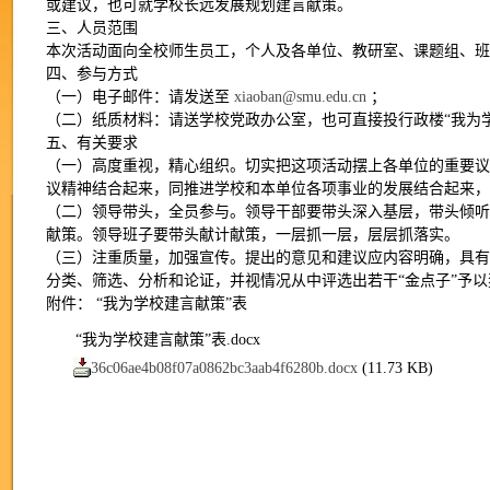
或建议，也可就学校长远发展规划建言献策。
三、人员范围
本次活动面向全校师生员工，个人及各单位、教研室、课题组、班
四、参与方式
（一）电子邮件：请发送至
xiaoban@smu.edu.cn
；
（二）纸质材料：请送学校党政办公室，也可直接投行政楼“我为
五、有关要求
（一）高度重视，精心组织。切实把这项活动摆上各单位的重要
议精神结合起来，同推进学校和本单位各项事业的发展结合起来
（二）领导带头，全员参与。领导干部要带头深入基层，带头倾
献策。领导班子要带头献计献策，一层抓一层，层层抓落实。
（三）注重质量，加强宣传。提出的意见和建议应内容明确，具
分类、筛选、分析和论证，并视情况从中评选出若干“金点子”予
附件： “我为学校建言献策”表
“我为学校建言献策”表.docx
36c06ae4b08f07a0862bc3aab4f6280b.docx
(11.73 KB)