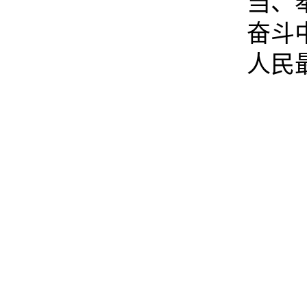
当、
奋斗
人民