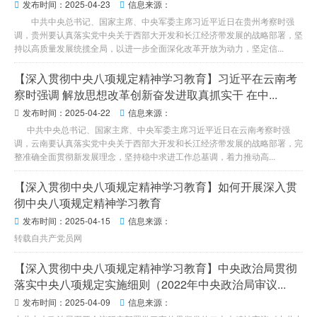
发布时间：2025-04-23
信息来源：


中共中央总书记、国家主席、中央军委主席习近平近日在贵州考察时强
调，贵州要认真落实党中央关于西部大开发和长江经济带发展的战略部署，坚
持以高质量发展统揽全局，以进一步全面深化改革开放为动力，坚定信...
【深入贯彻中央八项规定精神学习教育】习近平在云南考
察时强调 解放思想改革创新奋发进取真抓实干 在中...
发布时间：2025-04-22
信息来源：


中共中央总书记、国家主席、中央军委主席习近平近日在云南考察时强
调，云南要认真落实党中央关于西部大开发和长江经济带发展的战略部署，完
整准确全面贯彻新发展理念，坚持稳中求进工作总基调，着力推动高...
【深入贯彻中央八项规定精神学习教育】如何开展深入贯
彻中央八项规定精神学习教育
发布时间：2025-04-15
信息来源：


转载自共产党员网
【深入贯彻中央八项规定精神学习教育】中央政治局贯彻
落实中央八项规定实施细则（2022年中央政治局审议...
发布时间：2025-04-09
信息来源：

