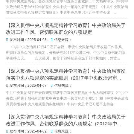
中共中央政治局召开会议研究部署学习宣传贯彻党的二十大精神审议《中共中
央政治局关于加强和维护党中央集中统一领导的若干规定》《中共中央政治局
贯彻落实中央八项规定实施细则》中共中央总书记习近平主持会议 ...
【深入贯彻中央八项规定精神学习教育】中央政治局关于
改进工作作风、密切联系群众的八项规定
发布时间：2025-04-08
信息来源：


中共中央政治局12月4日召开会议，审议中央政治局关于改进工作作风、
密切联系群众的八项规定，分析研究2013年经济工作。中共中央总书记习近
平主持会议。 会议强调，领导干部特别是高级干部作风如何，对党...
【深入贯彻中央八项规定精神学习教育】中央政治局贯彻
落实中央八项规定的实施细则（2017年中央政治局审...
发布时间：2025-04-07
信息来源：


中共中央政治局召开会议研究部署学习宣传贯彻党的十九大精神审议《中共中
央政治局关于加强和维护党中央集中统一领导的若干规定》和《中共中央政治
局贯彻落实中央八项规定的实施细则》中共中央总书记习近平主持会...
【深入贯彻中央八项规定精神学习教育】中央政治局关于
改进工作作风、密切联系群众的八项规定（2012年中...
发布时间：2025-04-02
信息来源：

