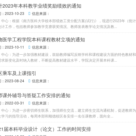
计2023年本科教学业绩奖励绩效的通知
2023-10-23
信息来源：

中心：根据《南方医科大学校本部绩效工资分配方案(试行)》，现进行2023年（统计时间
统计工作，包括教师参加教学竞赛获奖情况、教师发表教学论文情况及教...
物医学工程学院本科课程教材立项的通知
2023-10-11
信息来源：

、中心：为进一步加强教材建设，鼓励教师编写反映学科和课程建设方面的特色教材和
需求新变化及时纳入教材，不断提高教材建设水平，学院决定开展本科课...
区乘车及上课指引
2023-08-24
信息来源：

师课外辅导与答疑工作安排的通知
2022-03-31
信息来源：

、中心：为进一步密切师生联系，加强师生交流，建立师生交流沟通机制，促进教师为
生学习的指导活动，每周本部和顺德校区各安排一名任课教师，面向全...
021届本科毕业设计（论文）工作的时间安排