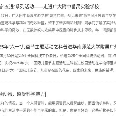
普“五进”系列活动——走进广大附中番禺实验学校]
4月27日，广大附中番禺实验学校“智慧启航，创见未来”第三届科技嘉年华
为这场科学与趣味的奇妙碰撞，留下了诸多精彩时刻！同学们了解了实验
命科学的奇妙，在无数惊叹与欢笑声中探索的脚步从未停歇。每一问题都
025年“六一”儿童节主题活动之科普进华南师范大学附属广
5月30日是第9个全国科技工作者日，恰逢第25个全国科技活动周，当“
！庆祝2025年“六一”国际儿童节主题活动之科普进校园活动在华南师范
月1日是“六一”国际儿童节。儿童是祖国的花朵、国家的未来、民族的希望
验动物，感受科学魅力]
下这样的情况，当一个人感冒时，能用感冒药来缓解症状，而当他咳嗽时，
是我们生活中平常的不能再平常的事。但是，你是否好奇，这些药物是如