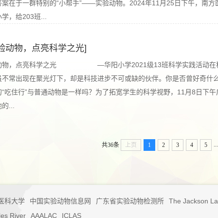
案在于一群特别的“小帮手”——实验动物。2024年11月25日下午，
，给203班...
验动物，点亮科学之光]
动物，点亮科学之光 —华阳小学2021级13班科学实践活动在科
虽不常出现在聚光灯下，却是科技进步不可或缺的伙伴。你是否曾好奇什
“吃住行”与普通动物是一样吗？为了拓宽学生的科学视野，11月8日下午
...
...
共36条
上页
1
2
3
4
5
医科大学
中国实验动物信息网
广东省实验动物检测所
The Jackson La
les River
AAALAC
ICLAS