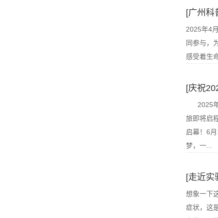
[广州科
2025年
同参与，
感受着生
[庆祝2
2025年
旅即将启程
启幕！6
梦，一...
[走近实
‌想象一
症状，这