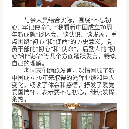
与会人员结合实际，围绕“不忘初
心
牢记使命”、
“
我看新中国成立
70
周
、
年新成就
”
谈体会、谈认识、谈发展，重
点围绕
“
初心
”
和
“
使命
”
的历史意义，党
员干部的
“
初心
”
和
“
使命
”
，后勤人的
“
初
心
”
和
“
使命
”
等几个方面踊跃发言，畅谈
自己的理解。
老同志们踊跃发言，深情回顾了新
中国成立
70
年来取得的光辉业绩和巨大
变化，畅谈了体会和感悟，抒发了爱党
爱国情怀，表示要不忘初心，继续发挥
余热。