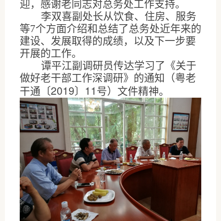
迎，感谢老同志对总务处工作支持。
李双喜副处长从饮食、住房、服务
等
7
个方面介绍和总结了总务处近年来的
建设、发展取得的成绩，以及下一步要
开展的工作。
谭平江副调研员传达学习了《关于
做好老干部工作深调研》的通知（粤老
〔
2019
〕
11
号
干通
）文件精神。