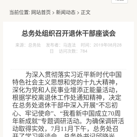
当前位置:
网站首页
>
新闻动态
> 正文
总务处组织召开退休干部座谈会
来源：总务处 发布者：马连法 时间：2019年08月28
日 访问次数：
784
为深入贯彻落实习近平新时代中国
特色社会主义思想和党的十九大精神，
深化为党和人民事业增添正能量活动，
根据学校离退休工作处通知精神，决定
在总务处退休干部中深入开展
“
不忘初
、
心
牢记使命
”
、
“
我看新中国成立
70
周
年新成就
”
专题调研活动。为确保调研活
动取得实效，
7
月
11
月下午，总务处召
开了学习座谈会。总务处书记邱晓光、