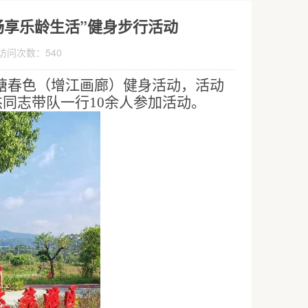
畅享乐龄生活”健身步行活动
 访问次数：
540
塘春色（增江画廊）健身活动，活动
杰同志带队一行
10
余人参加活动。