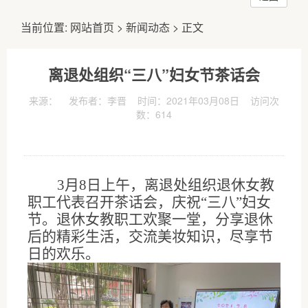
当前位置:
网站首页
>
新闻动态
> 正文
离退处组织“三八”妇女节茶话会
来源： 发布者：李晋 时间：2021年03月08日 访问次
数：
614
3
月
8
日上午，离退处组织退休女教
职工代表召开茶话会，庆祝“
三八
”妇女
节。退休女教职工欢聚一堂，分享退休
后的精彩生活，交流美妆知识，尽享节
日的欢乐。