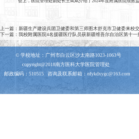
会上，医院管理处副处长王斌斌介绍了2024年度附属医院绩
上一篇：
新疆生产建设兵团卫健委和第三师图木舒克市卫健委来校
下一篇：
我校附属医院4名援疆医疗队员获新疆维吾尔自治区第十一
© 学校地址：广州市白云区沙太南路1023-1063号
copyright@2018南方医科大学医院管理处
邮政编码：510515 咨询及联系邮箱：nfykdxygc@163.com