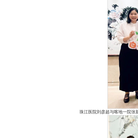
珠江医院刘彦超与喀地一院张新苗书记