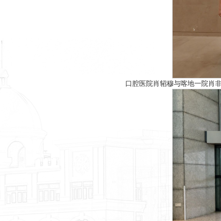
口腔医院肖轺穆与喀地一院肖非院长、