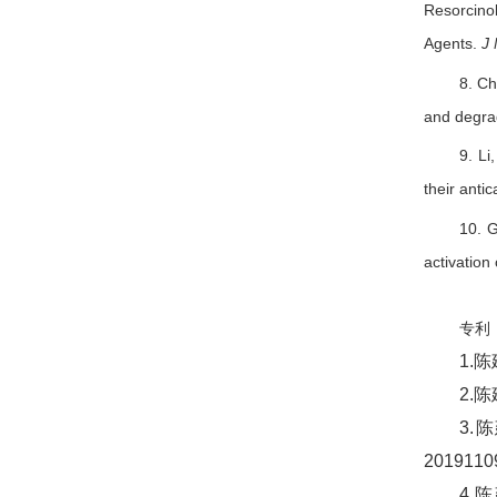
Resorcino
Agents.
J
8. Ch
and degra
9. Li
their antic
10. 
activation
专利
1.
2.
3.
2019110
4.