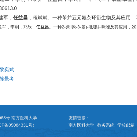
30613.0
陈建军，
任益昌
，程斌斌。一种苯并五元氮杂环衍生物及其应用，2019.08
陈建军，李刚，邓欣，
任益昌
。一种2-(吲哚-3-基)-吡啶并咪唑及其应用，2019.0
黎奕斌
陈景考
063号 南方医科大学
友情链接：
CP备05084331号）
南方医科大学
教务系统
学校邮箱