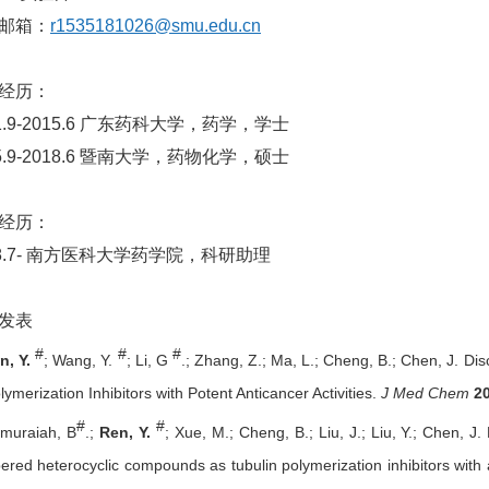
邮箱：
r1535181026@smu.edu.cn
经历：
11.9-2015.6 广东药科大学，药学，学士
.9-2018.6 暨
南大学，药物化学，硕士
经历：
.7-
南方医科大学药学院，科研助理
发表
#
#
#
n, Y.
; Wang, Y.
; Li, G
.; Zhang, Z.; Ma, L.; Cheng, B.; Chen, J. D
lymerization Inhibitors with Potent Anticancer Activities.
J Med Chem
2
#
#
omuraiah, B
.;
Ren, Y.
; Xue, M.; Cheng, B.; Liu, J.; Liu, Y.; Chen, J
red heterocyclic compounds as tubulin polymerization inhibitors with a