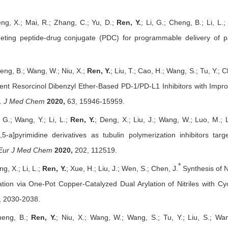
ng, X.; Mai, R.; Zhang, C.; Yu, D.;
Ren, Y.
; Li, G.; Cheng, B.; Li, L.;
geting peptide-drug conjugate (PDC) for programmable delive
ry of 
eng, B.; Wang, W.; Niu, X.;
Ren, Y.
; Liu, T.; Cao, H.; Wang, S.; Tu, Y.; C
tent Resorcinol Dibenzyl Ether-Based PD-1/PD-L1 Inhibitors with Impr
.
J Med Chem
2020,
63, 15946-15959.
, G.; Wang, Y.; Li, L.;
Ren, Y.
; Deng, X.; Liu, J.; Wang, W.; Luo, M.; L
,5-a]pyrimidine derivatives as tubulin polymerization inhibitors tar
Eur J Med Chem
2020,
202, 112519.
*
ng, X.; Li, L.;
Ren, Y.
; Xue, H.; Liu, J.; Wen, S.; Chen, J.
Synthesis of N
tion via One-Pot Copper-Catalyzed Dual Arylation of Nitriles with C
 2030-2038.
heng, B.;
Ren, Y.
; Niu, X.; Wang, W.; Wang, S.; Tu, Y.; Liu, S.; Wan