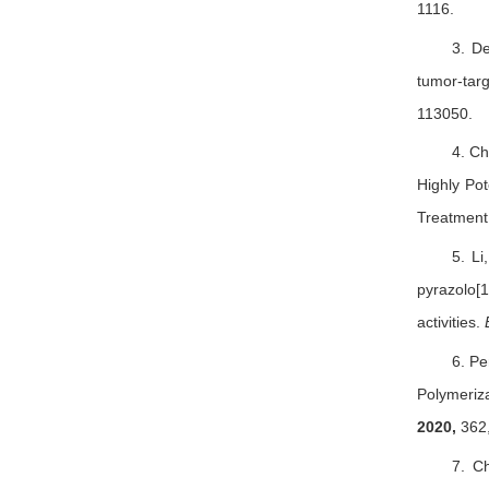
1116.
3. De
tumor-tar
113050.
4. Ch
Highly Po
Treatment
5. Li
pyrazolo[1
activities.
6. Pe
Polymeriza
2020,
362,
7. C