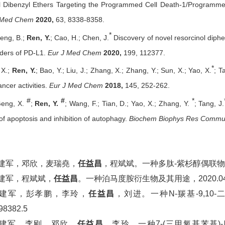
l Dibenzyl Ethers Targeting the Programmed Cell Death-1/Programmed 
 Med Chem
2020,
63, 8338-8358.
*
eng, B.;
Ren, Y.
; Cao, H.; Chen, J.
Discovery of novel resorcinol diph
ders of PD-L1.
Eur J Med Chem
2020,
199, 112377.
*
, X.;
Ren, Y.
; Bao, Y.; Liu, J.; Zhang, X.; Zhang, Y.; Sun, X.; Yao, X.
; T
ancer activities.
Eur J Med Chem
2018,
145, 252-262.
#
#
*
Geng, X.
;
Ren, Y.
; Wang, F.; Tian, D.; Yao, X.; Zhang, Y.
; Tang, J.
 of apoptosis and inhibition of autophagy.
Biochem Biophys Res Comm
陈建军，邓欣，麦瑞堯，
任益昌
，程斌斌。一种多肽-紫杉醇偶联物及其应用
陈建军，程斌斌，
任益昌
。一种泊马度胺衍生物及其用途，2020.04.0
陈建军，彭孝鹏，李玲，
任益昌
，刘进。一种N-羰基-9,10-
98382.5
陈建军，李刚，邓欣，
任益昌
，李玲。一种7-(三甲氧基苯基)-吡咯