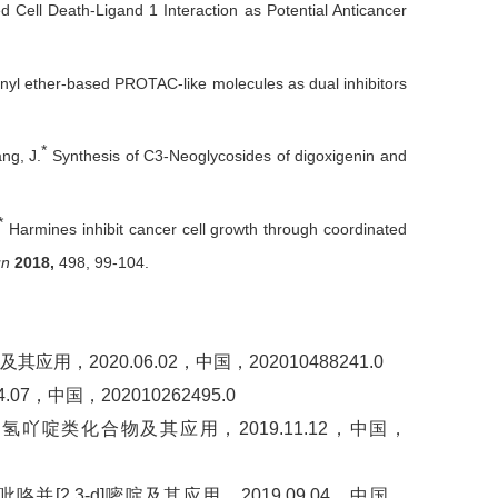
Cell Death-Ligand 1 Interaction as Potential Anticancer
enyl ether-based PROTAC-like molecules as dual inhibitors
*
ang, J.
Synthesis of C3-Neoglycosides of digoxigenin and
*
Harmines inhibit cancer cell growth through coordinated
un
2018,
498, 99-104.
，2020.06.02，中国，202010488241.0
7，中国，202010262495.0
二氢吖啶类化合物及其应用，2019.11.12，中国，
并[2,3-d]嘧啶及其应用，2019.09.04，中国，