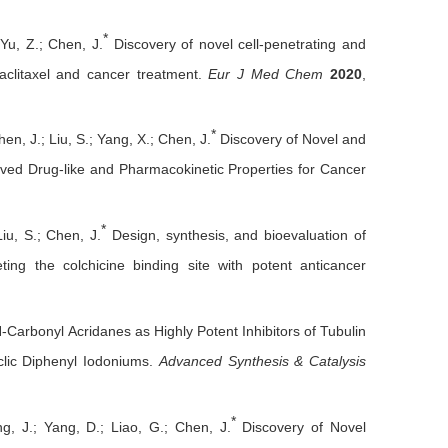
*
 Yu, Z.; Chen, J.
Discovery of novel cell-penetrating and
paclitaxel and cancer treatment.
Eur J Med Chem
2020
,
*
hen, J.; Liu, S.; Yang, X.; Chen, J.
Discovery of Novel and
oved Drug-like and Pharmacokinetic Properties for Cancer
*
iu, S.; Chen, J.
Design, synthesis, and bioevaluation of
geting the colchicine binding site with potent anticancer
-Carbonyl Acridanes as Highly Potent Inhibitors of Tubulin
yclic Diphenyl Iodoniums.
Advanced Synthesis & Catalysis
*
g, J.; Yang, D.; Liao, G.; Chen, J.
Discovery of Novel