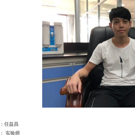
：任益昌
： 实验师