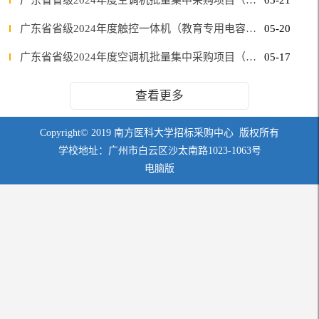
广东省省级2024年度触控一体机（教育专用电容触控带黑板配置）批量集中采购项目中标结果变更公告
05-20
广东省省级2024年度空调机批量集中采购项目（第二期） 结果公告
05-17
查看更多
Copyright© 2019 南方医科大学招标采购中心 版权所有
学校地址：广州市白云区沙太南路1023-1063号
电脑版