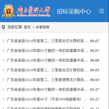
当前位置:
->
首页
办事指南
广东省省级2024年度第二、三季度台式计算机批量集中采购项目中标结果变更公告
06-07
广东省省级2024年度65寸触控一体机批量集中采购项目（第二期）中标结果变更公告
06-07
广东省省级2024年度65寸触控一体机批量集中采购项目（第二期）中标公告
06-06
广东省省级2024年度第二、三季度台式计算机批量集中采购项目中标公告
06-03
广东省省级2024年度第二、三季度便携式计算机批量集中采购项目中标公告
06-03
广东省省级2024年度86寸触控一体机批量集中采购项目（第二期）中标公告
05-27
广东省省级2024年度86寸（不含OPS电脑模块）触控一体机批量集中采购项目（第二期）中标公告
05-27
广东省省级2024年度空调机批量集中采购项目（第二期）结果更正公告（第一次）
05-21