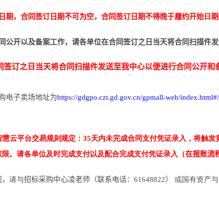
订日期，合同签订日期不可为空，合同签订日期不得晚于履约开始
日
期
同公开以及备案工作，请各单位在合同签订之日当天将合同扫描件发
同签订之日当天将合同扫描件发送至我中心以便进行合同公开和备
购电子卖场地址为
https://gdgpo.czt.gd.gov.cn/gpmall-web/index.html#/
购智慧云平台交易规则规定：35天内未完成合同支付凭证录入，将触
权限。请各单位及时完成支付以及配合完成支付凭证录入（
在报账流
问，
请与
招标采购中心凌老师（联系电话：61648822）
或国有资产与