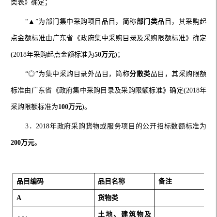
类表》确定；
“▲”为部门集中采购项目品目，简称
部门类
品目，其采购起
点金额标准由广东省《政府集中采购目录及采购限额标准》确定
(2018
年采购起点金额标准为
50
万元
)
；
“◎”为集中采购目录外品目，简称
分散类
品目，其采购限额
标准由广东省《政府集中采购目录及采购限额标准》确定
(2018
年
采购限额标准为
100
万元
)
。
3
．
2018
年政府采购货物或服务项目的公开招标数额标准为
200
万元
。
品目编码
品目名称
备注
A
货物类
土地、建筑物及