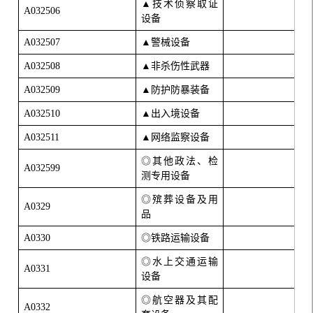
▲技术侦察取证
A032506
设备
A032507
▲警械设备
A032508
▲非杀伤性武器
A032509
▲防护防暴装备
A032510
▲出入境设备
A032511
▲网络监察设备
◎
其他政法、检
A032599
测专用设备
◎
殡葬设备及用
A0329
品
A0330
◎
铁路运输设备
◎
水上交通运输
A0331
设备
◎
航空器及其配
A0332