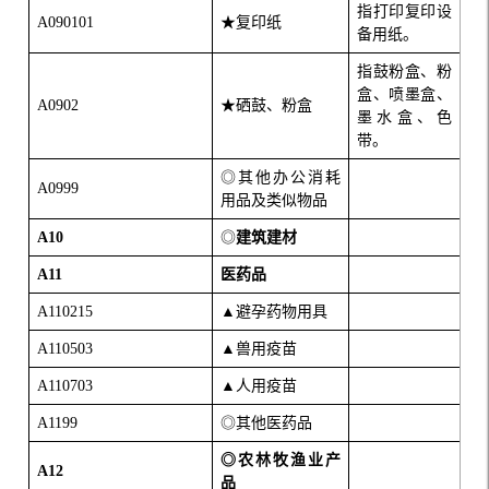
指打印复印设
A090101
★复印纸
备用纸。
指鼓粉盒、粉
盒、喷墨盒、
A0902
★硒鼓、粉盒
墨水盒、色
带。
◎其他办公消耗
A0999
用品及类似物品
A10
◎
建筑建材
A11
医药品
A110215
▲避孕药物用具
A110503
▲兽用疫苗
A110703
▲人用疫苗
A1199
◎其他医药品
◎
农林牧渔业产
A12
品