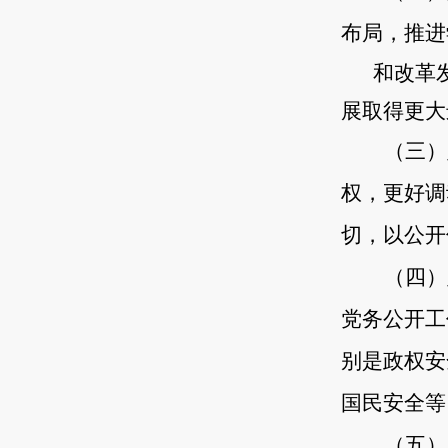
布局，推进
和改革
展取得更大
（三）
权，更好调
切，以公开
（四）
党务公开工
别是政权安
国民安全等
（五）