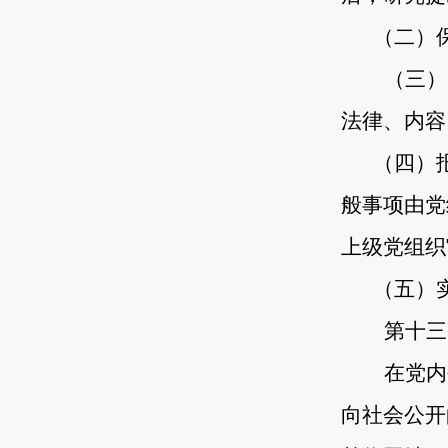
（
二
）
（
三
）
法律、内容
（
四
）
般事项由党
上级党组织
（
五
）
第十
三
在党内
向社会公开