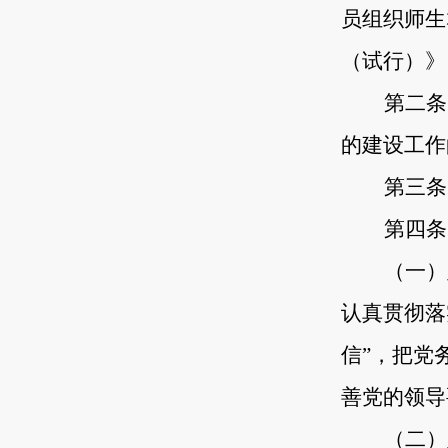
员组织师生
（试行）》
第二条
的建设工作
第三条
第
四
条
（一）
认真贯彻落
信”，把党
善党的领导
（二）