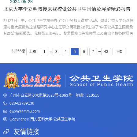
2024-05-28
北京大学李立明教授来我校做公共卫生国情及展望精彩报告
5月27日上午，公共卫生学院举办了“公卫名师大讲堂”活动，邀请北京大学公众健
康与重大疫情防控战略研究中心主任李立明教授为师生做了“中国公共卫生国情及
其展望”精彩报告。我校张玉润书记、黎孟枫校长等校领导以及来自全校各附属医
院和二级单位的领导专家们以及研究生和本科生共300余人聆听了此次报告，会
议由公卫学院毛琛院长主持。李立明教授从中国公共卫生体系及其发展、中国面
...
...
共256条
上页
1
3
4
5
6
7
43
下页
临的主要问题和挑战、联合国可持续发展战略...
广州市白云区沙太南路1023号-1063号 邮编：510515
020-62789130
gwxy@fimmu.com
Copyright © 南方医科大学 公共卫生学院
友情链接