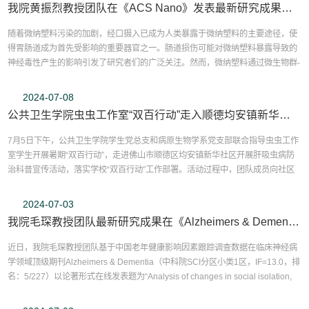
我院黄振烈教授团队在《ACS Nano》发表最新研究成果揭示微纳塑料暴露致神经毒性的分子机制
随着微纳塑料污染的加剧，经口摄入已成为人类暴露于微纳塑料的主要途径，使
得胃肠道成为首先受影响的重要器官之一。肠道损伤可能对微纳塑料暴露导致的
神经毒性产生的影响引发了研究者们的广泛关注。然而，微纳塑料通过微生物群-
肠脑轴导致神经毒性的复杂机制仍未阐明。为此，我院的黄振烈教授团队在一种
肠道特异性对纳米塑料高度敏感的肠道Nrf2特异性敲除小鼠中开展了一系列实验
2024-07-08
研究。该研究结果于8月19日在国际权威学术期刊《A...
公共卫生学院虫虫工作室“双百行动”走入顺德均安镇新华社区
7月5日下午，公共卫生学院学生党总支和病原生物学系党支部联合指导虫虫工作
室学生开展暑期“双百行动”，走进佛山市顺德区均安镇新华社区开展肝吸虫病防
治科普宣传活动，落实学校“双百行动”工作部署。活动过程中，团队成员向社区
居民发放肝吸虫病防治宣传手册，详细介绍肝吸虫病的症状、传播途径及预防措
施。同时，团队还为社区居民提供免费的血糖、血压检测服务，在增加社区居民
2024-07-03
对肝吸虫病防治知识的同时也帮助社区居民更加...
我院毛琛教授团队最新研究成果在《Alzheimers & Dementia》发表
近日，我院毛琛教授团队基于中国老年健康影响因素跟踪调查数据在临床神经病
学领域顶级期刊Alzheimers & Dementia（中科院SCI分区小类1区，IF=13.0，排
名：5/227）以论著形式在线发表题为“Analysis of changes in social isolation,
loneliness, or both, and subsequent cognitive function among older adults:
Findings from a nationwide cohort study”的最新研究成果（原文链接：